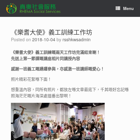
Skip
Menu
to
content
《樂耆大使》義工訓練工作坊
Posted on
2018-10-04
by
rsshkwsadmin
《樂耆大使》義工訓練嘅兩天工作坊完滿結束喇！
先送上第一節課嘅講座相片同講授內容
感謝一班義工嘅踴躍參與，亦感激一班講師嘅愛心！
照片精彩花絮喺下面！
想重溫內容，同所有照片，都放左喺文章最底下，千其唔好忘記喺
照海茫茫嘅片海深處搵番出黎啊！