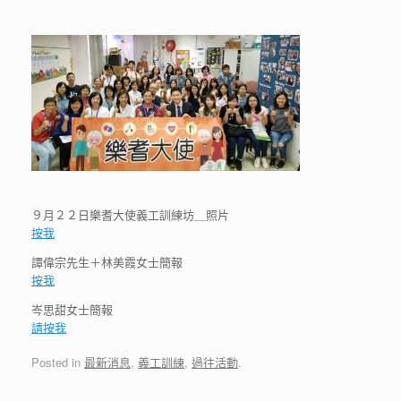
９月２２日樂耆大使義工訓練坊＿照片
按我
譚偉宗先生＋林美霞女士簡報
按我
岑思甜女士簡報
請按我
Posted in
最新消息
,
義工訓練
,
過往活動
.