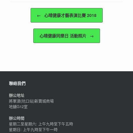
Post navigation
←
心晴健康才藝表演比賽 2018
心晴健康同樂日 活動照片
→
聯絡我們
辦公地址
將軍澳(坑口站)新寶城商場
地舖G12室
辦公時間
星期二至星期六: 上午九時至下午五時
星期日: 上午九時至下午一時