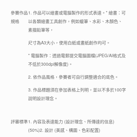
參賽作品
1. 作品可以繪畫或電腦製作的形式表達。* 繪畫：可
規格
以各類繪畫工具創作，例如蠟筆、水彩、木顏色、
素描鉛筆等，
尺寸為A3大小，使用白紙或畫紙創作均可。
* 電腦製作：透過電郵提交電腦圖檔(JPEG/AI格式及
不低於300dpi解像度)。
2. 依作品風格，參賽者可自行調整適合的底色。
3. 作品標題須在參加表格上列明，並以不多於100字
說明設計理念。
評審標準
1. 內容及表達能力 (設計理念、所傳達的信息)
(50%)2. 設計 (美感、構圖、色彩配置)