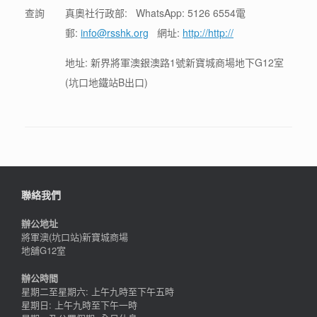
查詢
真奧社行政部: WhatsApp: 5126 6554電
郵:
info@rsshk.org
網址:
http://http://
地址: 新界將軍澳銀澳路1號新寶城商場地下G12室
(坑口地鐵站B出口)
聯絡我們
辦公地址
將軍澳(坑口站)新寶城商場
地舖G12室
辦公時間
星期二至星期六: 上午九時至下午五時
星期日: 上午九時至下午一時