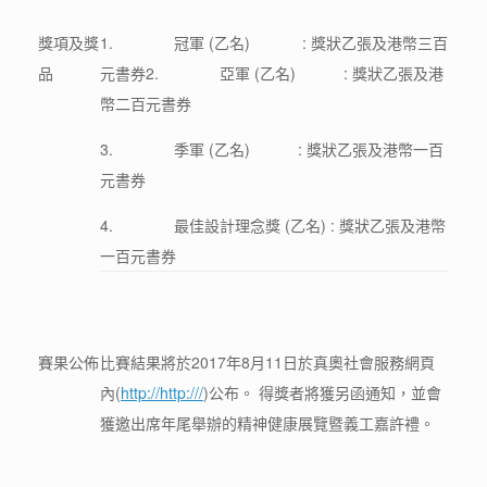
獎項及獎
1. 冠軍 (乙名) : 獎狀乙張及港幣三百
品
元書券2. 亞軍 (乙名) : 獎狀乙張及港
幣二百元書券
3. 季軍 (乙名) : 獎狀乙張及港幣一百
元書券
4. 最佳設計理念獎 (乙名) : 獎狀乙張及港幣
一百元書券
賽果公佈
比賽結果將於2017年8月11日於真奧社會服務網頁
內(
http://http:///
)公布。 得獎者將獲另函通知，並會
獲邀出席年尾舉辦的精神健康展覽暨義工嘉許禮。