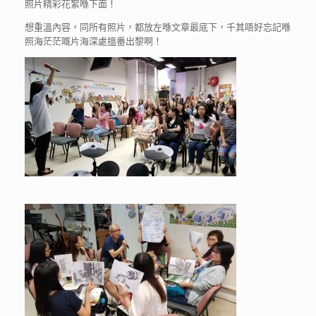
照片精彩花絮喺下面！
想重溫內容，同所有照片，都放左喺文章最底下，千其唔好忘記喺
照海茫茫嘅片海深處搵番出黎啊！