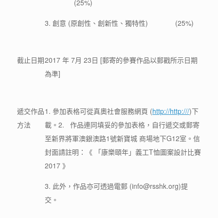
(25%)
3. 創意 (原創性、創新性、獨特性) (25%)
截止日期
2017 年 7月 23日 [郵寄的參賽作品以郵戳所示日期
為準]
遞交作品
1. 參加表格可從真奧社會服務網頁 (
http://http:///
)下
方法
載。2. 作品連同填妥的參加表格，自行遞交或郵寄
至新界將軍澳銀澳路1號新寶城 商場地下G12室。信
封面請註明：《 「康樂頤年」義工T恤圖案設計比賽
2017 》
3. 此外，作品亦可透過電郵 (info@rsshk.org)提
交。