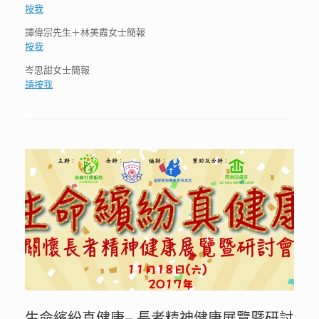
按我
譚偉宗先生＋林美霞女士簡報
按我
岑思甜女士簡報
請按我
生命繽紛真健康– 長者精神健康展覽暨研討