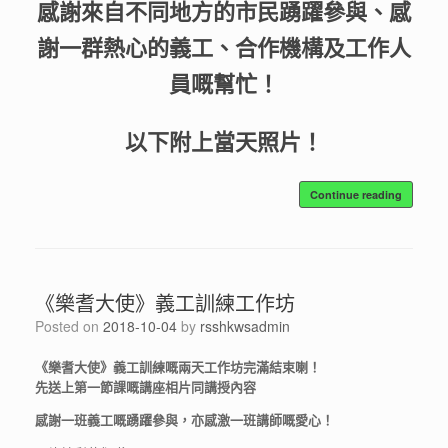
感謝來自不同地方的市民踴躍參與、感
謝一群熱心的義工、合作機構及工作人
員嘅幫忙！
以下附上當天照片！
Continue reading
《樂耆大使》義工訓練工作坊
Posted on
2018-10-04
by
rsshkwsadmin
《樂耆大使》義工訓練嘅兩天工作坊完滿結束喇！
先送上第一節課嘅講座相片同講授內容
感謝一班義工嘅踴躍參與，亦感激一班講師嘅愛心！