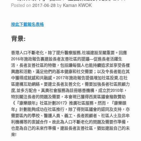
Posted on
2017-06-28
by
Kaman KWOK
按此下載報名表格
背景:
香港人口不斷老化，除了提升醫療服務,社福建設至關重要。回應
2016年施政報告裏建設長者友善社區的提議—促進長者活躍生
活，長者友善社區的特徵，包括讓每個人也能持續追求並享受各樣
興趣和活動，滿足他們的基本健康和社交需要；以及令長者能在其
中獲得成就感和共融感。2017年施政報告提倡增加社區投資,在社
區建構互助網絡。要建立長者友善文化，需要加強長者社區照顧力
度,並多方配合。真奧社會服務為註冊慈善機構，成立於2010年，
特別關注長者的問題及需要，本會現已獲得西貢區議會撥款贊助
《『康樂頤年』社區計劃2017》推廣社區服務。然而，『康樂頤
年』計劃能夠成功在社區推行，除了得到區議會的認同及支持，亦
需要區內的學校、醫護人員、義工、長者照顧者、社區人士及非牟
利機構等的衷誠合作。故此為人口不斷老化的問題及需要作準備，
也是為自己的未來作準備。建設長者友善社區，猶如建設自己的未
來!