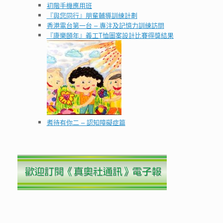
初階手機應用班
『與您同行』朋輩輔導訓練計劃
香港電台第一台 – 專注及記憶力訓練訪問
『康樂頣年』義工T恤圖案設計比賽得獎結果
耆待有你二 – 認知障礙症篇