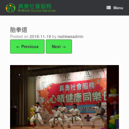
Skip
Menu
to
content
胎拳道
Posted on
2018-11-19
by
rsshkwsadmin
← Previous
Next →