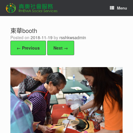
Skip
Menu
to
content
東華booth
Posted on
2018-11-19
by
rsshkwsadmin
← Previous
Next →