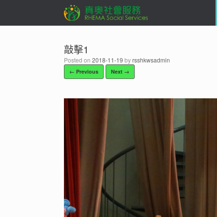
Skip
to
content
敲擊1
Posted on
2018-11-19
by
rsshkwsadmin
← Previous
Next →